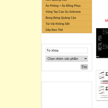
Áo Phông + Áo Đồng Phục
Vòng Tay Cao Su Solicone
Bong Bóng Quảng Cáo
S
Túi Vải Không Dệt
Dây Đeo Thẻ
TÌM KIẾM NHANH
TIN TỨC & SỰ KIỆN