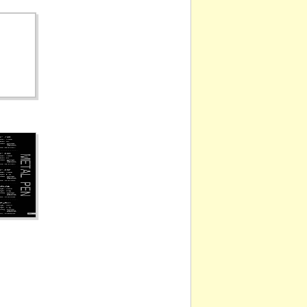
BYC-006
BB-015