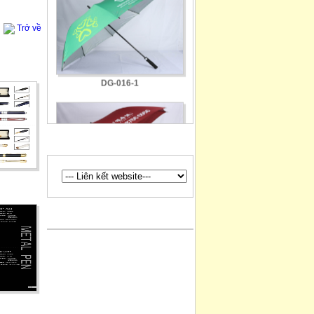
Trở về
DG-016-1
LIÊN KẾT WEBSITE
DG-015-1
QUẢNG CÁO
DG-007