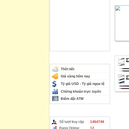
THÔNG TIN CẦN BIẾT
Thời tiết
Giá vàng hôm nay
Tỷ giá USD - Tỷ giá ngọa tệ
Chứng khoán trực tuyến
Điểm đặt ATM
THỐNG KÊ TRUY CẬP
Số lượt truy cập
1464746
Đang Online:
12