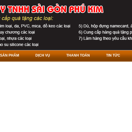
SẢN PHẨM
DỊCH VỤ
THANH TOÁN
TIN TỨC