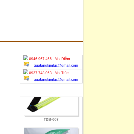
TCN-001
HỖ TRỢ TRỰC TUYẾN
0946.967.466 - Ms. Diễm
quatangkimluc@gmail.com
TDB-018-1
0937.748.063 - Ms. Trúc
quatangkimluc@gmail.com
SẢN PHẨM MỚI
TDB-007