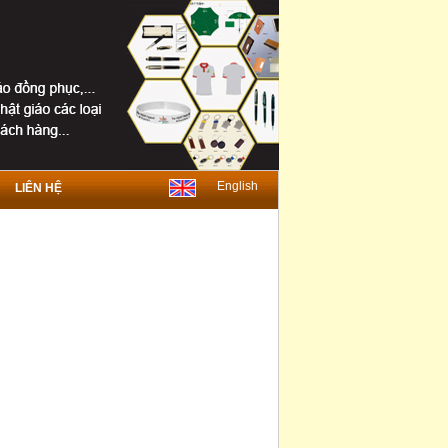
TDT-010-2
English
LIÊN HỆ
TDT-003-1