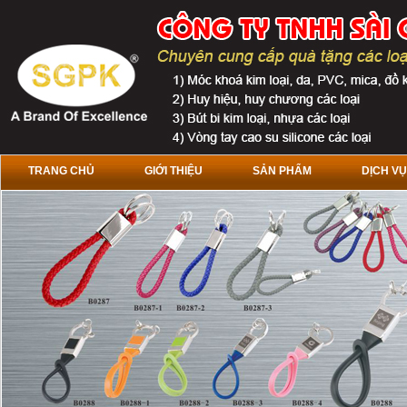
TRANG CHỦ
GIỚI THIỆU
SẢN PHẨM
DỊCH VỤ