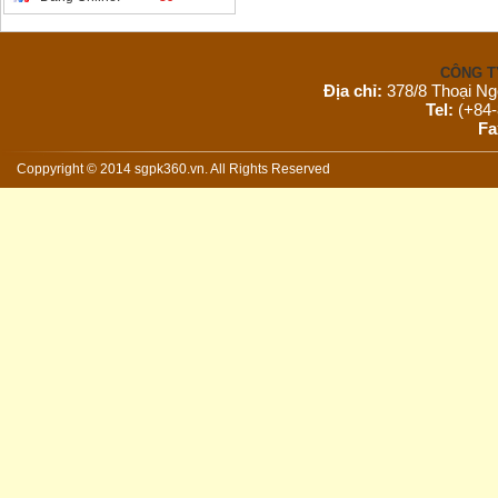
CÔNG T
Địa chỉ:
378/8 Thoại Ng
Tel:
(+84-
Fa
Email:
s
Website:
Coppyright © 2014 sgpk360.vn. All Rights Reserved