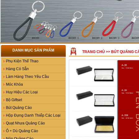
DANH MỤC SẢN PHẨM
TRANG CHỦ
>>
BÚT QUẢNG C
Phụ Kiện Thể Thao
Hàng Có Sẵn
Làm Hàng Theo Yêu Cầu
Móc Khóa
Huy Hiệu Các Loại
Bộ Giftset
Bút Quảng Cáo
Hộp Đựng Danh Thiếp Các Loại
Quạt Nhựa Quảng Cáo
Ô + Dù Quảng Cáo
Nón Quảng Cáo