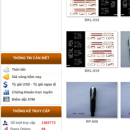
BKL-016
THÔNG TIN CẦN BIẾT
Thời tiết
BKL-019
Giá vàng hôm nay
Tỷ giá USD - Tỷ giá ngọa tệ
Chứng khoán trực tuyến
Điểm đặt ATM
THỐNG KÊ TRUY CẬP
RP-606
Số lượt truy cập
1465772
Đang Online:
89