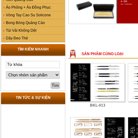
Áo Phông + Áo Đồng Phục
Vòng Tay Cao Su Solicone
Bong Bóng Quảng Cáo
Túi Vải Không Dệt
Dây Đeo Thẻ
TÌM KIẾM NHANH
SẢN PHẨM CÙNG LOẠI
TIN TỨC & SỰ KIỆN
BKL-013