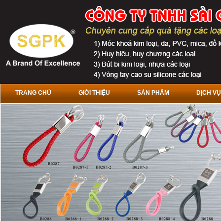
TRANG CHỦ
GIỚI THIỆU
SẢN PHẨM
DỊCH VỤ