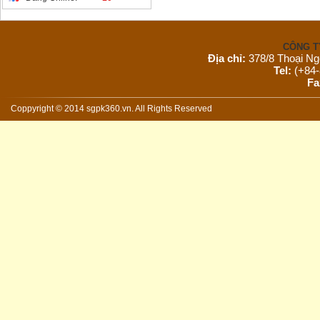
CÔNG T
Địa chỉ:
378/8 Thoại Ng
Tel:
(+84-
Fa
Email:
s
Website:
Coppyright © 2014 sgpk360.vn. All Rights Reserved