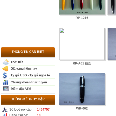
RP-1216
THÔNG TIN CẦN BIẾT
Thời tiết
RP-A01 拉丝
Giá vàng hôm nay
Tỷ giá USD - Tỷ giá ngọa tệ
Chứng khoán trực tuyến
Điểm đặt ATM
THỐNG KÊ TRUY CẬP
WR-002
Số lượt truy cập
1464757
Đang Online:
10