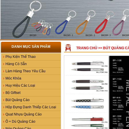
DANH MỤC SẢN PHẨM
TRANG CHỦ
>>
BÚT QUẢNG C
Phụ Kiện Thể Thao
Hàng Có Sẵn
Làm Hàng Theo Yêu Cầu
Móc Khóa
Huy Hiệu Các Loại
Bộ Giftset
Bút Quảng Cáo
Hộp Đựng Danh Thiếp Các Loại
Quạt Nhựa Quảng Cáo
Ô + Dù Quảng Cáo
Nón Quảng Cáo