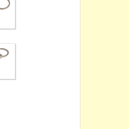
TDB-007
DG-016-1
DG-015-1