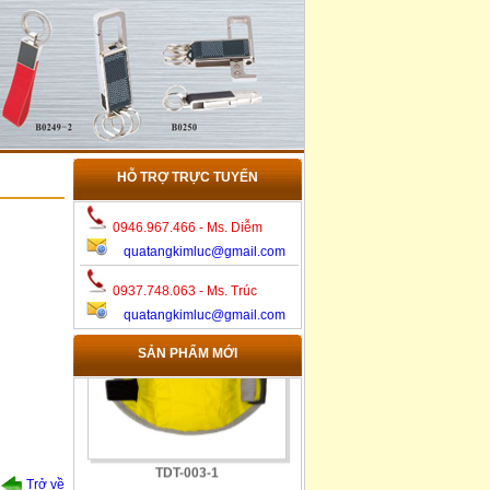
HỖ TRỢ TRỰC TUYẾN
0946.967.466 - Ms. Diễm
quatangkimluc@gmail.com
TDT-010-2
0937.748.063 - Ms. Trúc
quatangkimluc@gmail.com
SẢN PHẨM MỚI
TDT-003-1
Trở về