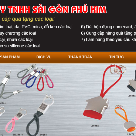
SẢN PHẨM
DỊCH VỤ
THANH TOÁN
TIN TỨC