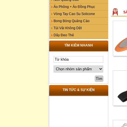
Áo Phông + Áo Đồng Phục
S
Vòng Tay Cao Su Solicone
Bong Bóng Quảng Cáo
Túi Vải Không Dệt
Dây Đeo Thẻ
TÌM KIẾM NHANH
TIN TỨC & SỰ KIỆN