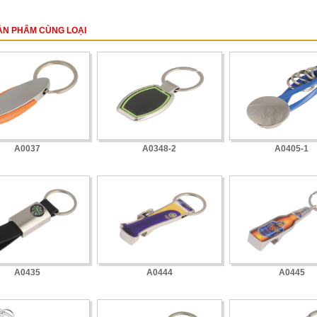
ẢN PHẨM CÙNG LOẠI
A0037
A0348-2
A0405-1
A0435
A0444
A0445