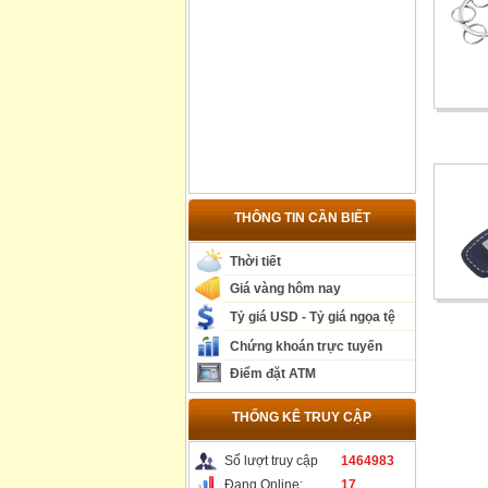
THÔNG TIN CẦN BIẾT
Thời tiết
Giá vàng hôm nay
Tỷ giá USD - Tỷ giá ngọa tệ
Chứng khoán trực tuyến
Điểm đặt ATM
THỐNG KÊ TRUY CẬP
Số lượt truy cập
1464983
Đang Online:
17