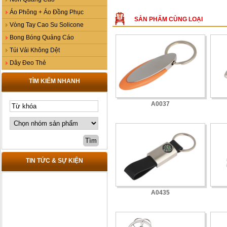
Áo Phông + Áo Đồng Phục
SẢN PHẨM CÙNG LOẠI
Vòng Tay Cao Su Solicone
Bong Bóng Quảng Cáo
Túi Vải Không Dệt
Dây Đeo Thẻ
TÌM KIẾM NHANH
A0037
TIN TỨC & SỰ KIỆN
A0435