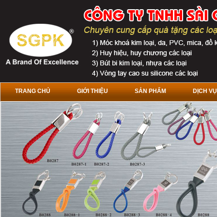
TRANG CHỦ
GIỚI THIỆU
SẢN PHẨM
DỊCH VỤ