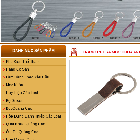
DANH MỤC SẢN PHẨM
TRANG CHỦ
>>
MÓC KHÓA
>>
Phụ Kiện Thể Thao
Hàng Có Sẵn
Làm Hàng Theo Yêu Cầu
Móc Khóa
Huy Hiệu Các Loại
Bộ Giftset
Bút Quảng Cáo
Hộp Đựng Danh Thiếp Các Loại
Quạt Nhựa Quảng Cáo
Ô + Dù Quảng Cáo
Nón Quảng Cáo