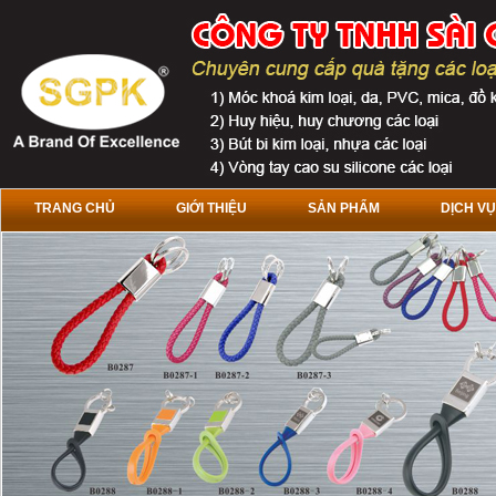
TRANG CHỦ
GIỚI THIỆU
SẢN PHẨM
DỊCH VỤ