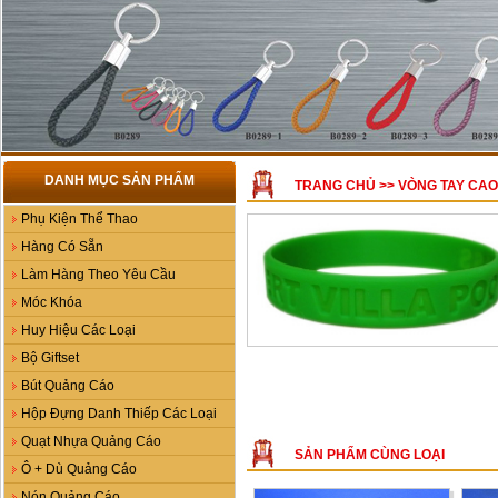
DANH MỤC SẢN PHẨM
TRANG CHỦ
>>
VÒNG TAY CAO
Phụ Kiện Thể Thao
Hàng Có Sẵn
Làm Hàng Theo Yêu Cầu
Móc Khóa
Huy Hiệu Các Loại
Bộ Giftset
Bút Quảng Cáo
Hộp Đựng Danh Thiếp Các Loại
Quạt Nhựa Quảng Cáo
SẢN PHẨM CÙNG LOẠI
Ô + Dù Quảng Cáo
Nón Quảng Cáo