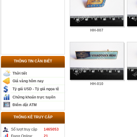
HH-007
THÔNG TIN CẦN BIẾT
Thời tiết
Giá vàng hôm nay
HH-010
Tỷ giá USD - Tỷ giá ngọa tệ
Chứng khoán trực tuyến
Điểm đặt ATM
THỐNG KÊ TRUY CẬP
Số lượt truy cập
1465053
Đang Online:
21