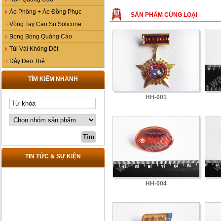
Áo Phông + Áo Đồng Phục
SẢN PHẨM CÙNG LOẠI
Vòng Tay Cao Su Solicone
Bong Bóng Quảng Cáo
Túi Vải Không Dệt
Dây Đeo Thẻ
TÌM KIẾM NHANH
HH-001
TIN TỨC & SỰ KIỆN
HH-004