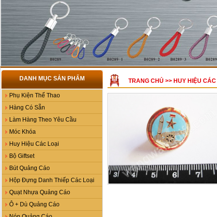
DANH MỤC SẢN PHẨM
TRANG CHỦ
>>
HUY HIỆU CÁC
Phụ Kiện Thể Thao
Hàng Có Sẵn
Làm Hàng Theo Yêu Cầu
Móc Khóa
Huy Hiệu Các Loại
Bộ Giftset
Bút Quảng Cáo
Hộp Đựng Danh Thiếp Các Loại
Quạt Nhựa Quảng Cáo
Ô + Dù Quảng Cáo
Nón Quảng Cáo