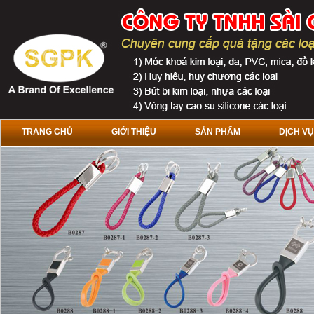
TRANG CHỦ
GIỚI THIỆU
SẢN PHẨM
DỊCH VỤ