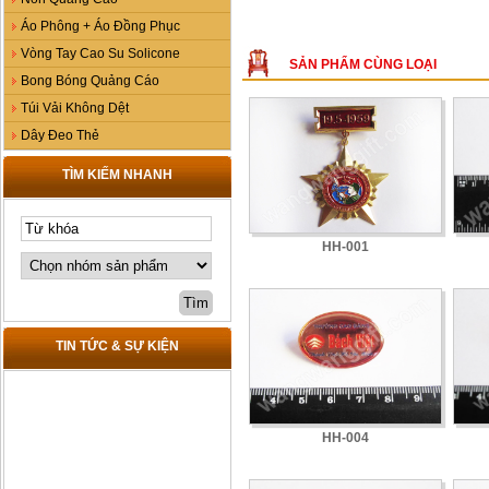
Áo Phông + Áo Đồng Phục
Vòng Tay Cao Su Solicone
SẢN PHẨM CÙNG LOẠI
Bong Bóng Quảng Cáo
Túi Vải Không Dệt
Dây Đeo Thẻ
TÌM KIẾM NHANH
HH-001
TIN TỨC & SỰ KIỆN
HH-004