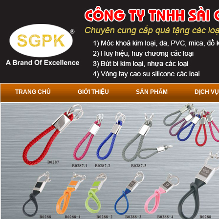
TRANG CHỦ
GIỚI THIỆU
SẢN PHẨM
DỊCH VỤ