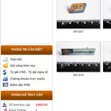
HH-007
THÔNG TIN CẦN BIẾT
Thời tiết
Giá vàng hôm nay
Tỷ giá USD - Tỷ giá ngọa tệ
HH-010
Chứng khoán trực tuyến
Điểm đặt ATM
THỐNG KÊ TRUY CẬP
Số lượt truy cập
1466154
Đang Online:
1