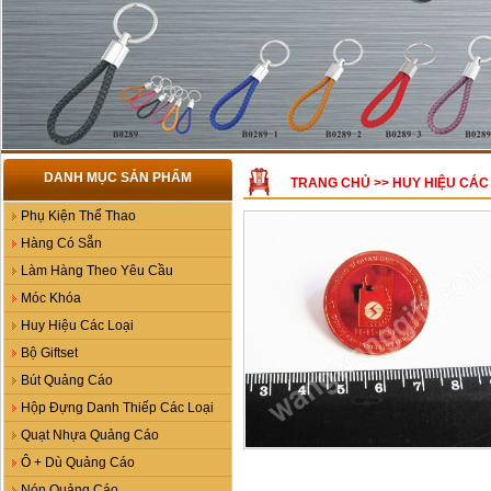
DANH MỤC SẢN PHẨM
TRANG CHỦ
>>
HUY HIỆU CÁC
Phụ Kiện Thể Thao
Hàng Có Sẵn
Làm Hàng Theo Yêu Cầu
Móc Khóa
Huy Hiệu Các Loại
Bộ Giftset
Bút Quảng Cáo
Hộp Đựng Danh Thiếp Các Loại
Quạt Nhựa Quảng Cáo
Ô + Dù Quảng Cáo
Nón Quảng Cáo