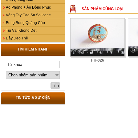
Áo Phông + Áo Đồng Phục
SẢN PHẨM CÙNG LOẠI
Vòng Tay Cao Su Solicone
Bong Bóng Quảng Cáo
Túi Vải Không Dệt
Dây Đeo Thẻ
TÌM KIẾM NHANH
HH-026
TIN TỨC & SỰ KIỆN