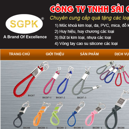
TRANG CHỦ
GIỚI THIỆU
SẢN PHẨM
DỊCH VỤ