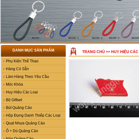
DANH MỤC SẢN PHẨM
TRANG CHỦ
>>
HUY HIỆU CÁC
Phụ Kiện Thể Thao
Hàng Có Sẵn
Làm Hàng Theo Yêu Cầu
Móc Khóa
Huy Hiệu Các Loại
Bộ Giftset
Bút Quảng Cáo
Hộp Đựng Danh Thiếp Các Loại
Quạt Nhựa Quảng Cáo
Ô + Dù Quảng Cáo
Nón Quảng Cáo