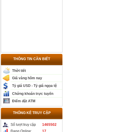
THÔNG TIN CẦN BIẾT
Thời tiết
Giá vàng hôm nay
Tỷ giá USD - Tỷ giá ngọa tệ
Chứng khoán trực tuyến
Điểm đặt ATM
THỐNG KÊ TRUY CẬP
Số lượt truy cập
1465502
Đang Online:
17