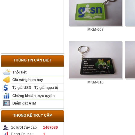
MKM-007
THÔNG TIN CẦN BIẾT
Thời tiết
Giá vàng hôm nay
MKM-010
Tỷ giá USD - Tỷ giá ngọa tệ
Chứng khoán trực tuyến
Điểm đặt ATM
THỐNG KÊ TRUY CẬP
Số lượt truy cập
1467086
Đang Online:
1