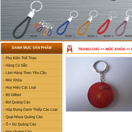
DANH MỤC SẢN PHẨM
TRANG CHỦ
>>
MÓC KHÓA
>>
Phụ Kiện Thể Thao
Hàng Có Sẵn
Làm Hàng Theo Yêu Cầu
Móc Khóa
Huy Hiệu Các Loại
Bộ Giftset
Bút Quảng Cáo
Hộp Đựng Danh Thiếp Các Loại
Quạt Nhựa Quảng Cáo
Ô + Dù Quảng Cáo
Nón Quảng Cáo