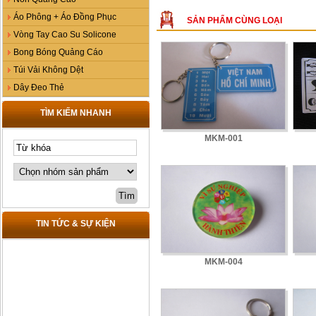
Áo Phông + Áo Đồng Phục
SẢN PHẨM CÙNG LOẠI
Vòng Tay Cao Su Solicone
Bong Bóng Quảng Cáo
Túi Vải Không Dệt
Dây Đeo Thẻ
TÌM KIẾM NHANH
MKM-001
TIN TỨC & SỰ KIỆN
MKM-004