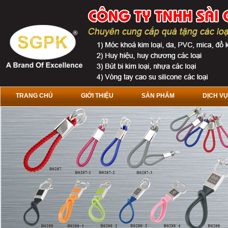
TRANG CHỦ
GIỚI THIỆU
SẢN PHẨM
DỊCH VỤ