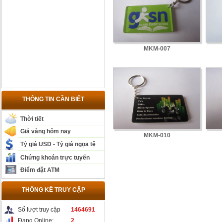
MKM-007
THÔNG TIN CẦN BIẾT
Thời tiết
Giá vàng hôm nay
MKM-010
Tỷ giá USD - Tỷ giá ngọa tệ
Chứng khoán trực tuyến
Điểm đặt ATM
THỐNG KÊ TRUY CẬP
Số lượt truy cập
1464691
Đang Online:
2