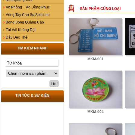
Áo Phông + Áo Đồng Phục
SẢN PHẨM CÙNG LOẠI
Vòng Tay Cao Su Solicone
Bong Bóng Quảng Cáo
Túi Vải Không Dệt
Dây Đeo Thẻ
TÌM KIẾM NHANH
MKM-001
TIN TỨC & SỰ KIỆN
MKM-004