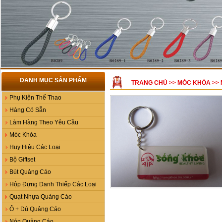
DANH MỤC SẢN PHẨM
TRANG CHỦ
>>
MÓC KHÓA
>>
Phụ Kiện Thể Thao
Hàng Có Sẵn
Làm Hàng Theo Yêu Cầu
Móc Khóa
Huy Hiệu Các Loại
Bộ Giftset
Bút Quảng Cáo
Hộp Đựng Danh Thiếp Các Loại
Quạt Nhựa Quảng Cáo
Ô + Dù Quảng Cáo
Nón Quảng Cáo