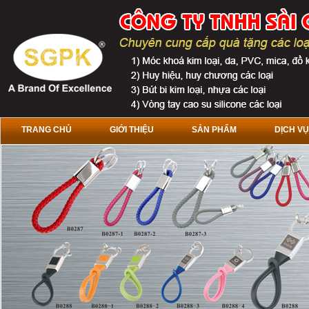
TRANG CHỦ
GIỚI THIỆU
SẢN PHẨM
DỊCH VỤ