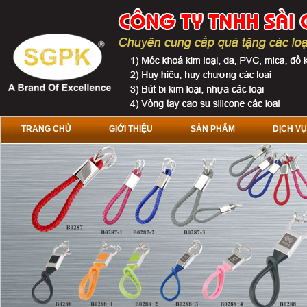
TRANG CHỦ
GIỚI THIỆU
SẢN PHẨM
DỊCH VỤ