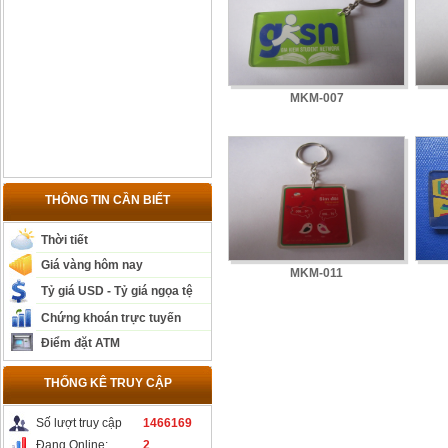
MKM-007
THÔNG TIN CẦN BIẾT
Thời tiết
Giá vàng hôm nay
MKM-011
Tỷ giá USD - Tỷ giá ngọa tệ
Chứng khoán trực tuyến
Điểm đặt ATM
THỐNG KÊ TRUY CẬP
Số lượt truy cập
1466169
Đang Online:
2