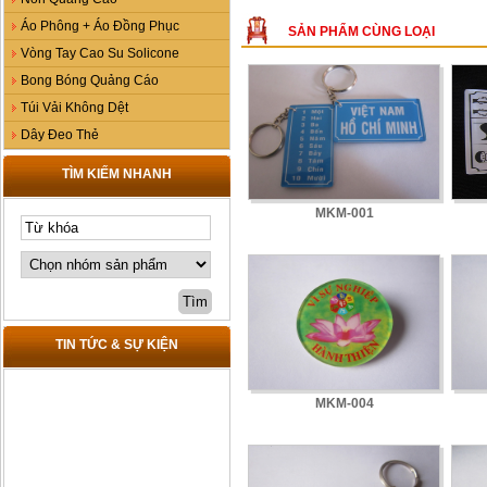
Áo Phông + Áo Đồng Phục
SẢN PHẨM CÙNG LOẠI
Vòng Tay Cao Su Solicone
Bong Bóng Quảng Cáo
Túi Vải Không Dệt
Dây Đeo Thẻ
TÌM KIẾM NHANH
MKM-001
TIN TỨC & SỰ KIỆN
MKM-004