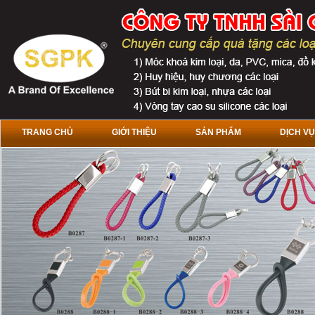
TRANG CHỦ
GIỚI THIỆU
SẢN PHẨM
DỊCH VỤ