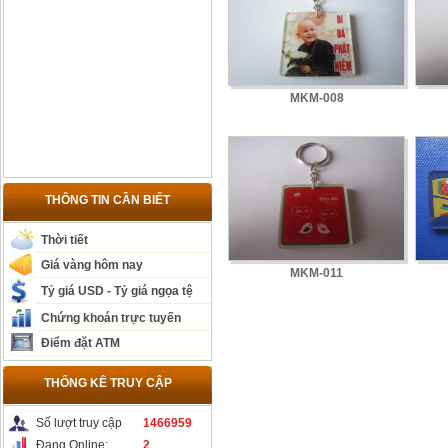
MKM-008
THÔNG TIN CẦN BIẾT
Thời tiết
Giá vàng hôm nay
MKM-011
Tỷ giá USD - Tỷ giá ngọa tệ
Chứng khoán trực tuyến
Điểm đặt ATM
THỐNG KÊ TRUY CẬP
Số lượt truy cập
1466959
Đang Online:
2