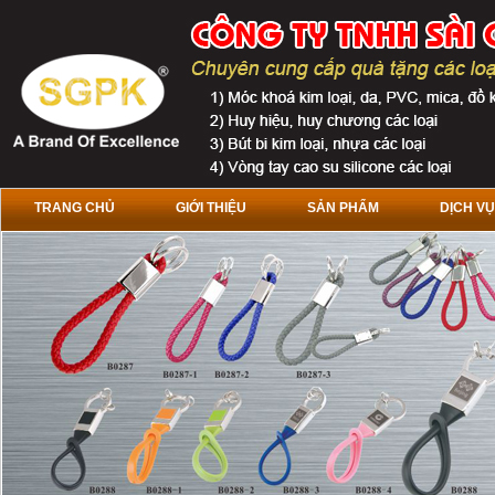
TRANG CHỦ
GIỚI THIỆU
SẢN PHẨM
DỊCH VỤ