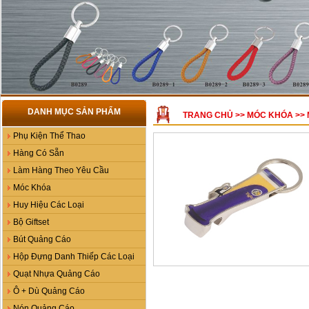
DANH MỤC SẢN PHẨM
TRANG CHỦ
>>
MÓC KHÓA
>>
Phụ Kiện Thể Thao
Hàng Có Sẵn
Làm Hàng Theo Yêu Cầu
Móc Khóa
Huy Hiệu Các Loại
Bộ Giftset
Bút Quảng Cáo
Hộp Đựng Danh Thiếp Các Loại
Quạt Nhựa Quảng Cáo
Ô + Dù Quảng Cáo
Nón Quảng Cáo