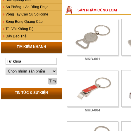
Áo Phông + Áo Đồng Phục
SẢN PHẨM CÙNG LOẠI
Vòng Tay Cao Su Solicone
Bong Bóng Quảng Cáo
Túi Vải Không Dệt
Dây Đeo Thẻ
TÌM KIẾM NHANH
MKB-001
TIN TỨC & SỰ KIỆN
MKB-004