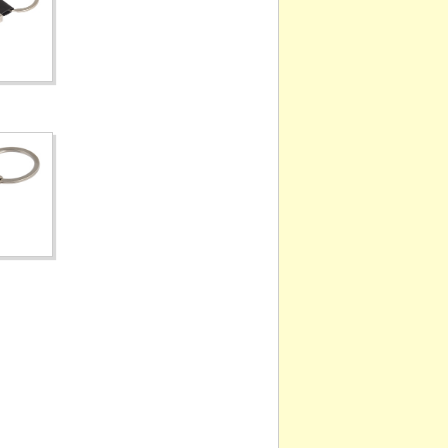
TDB-007
DG-016-1
DG-015-1