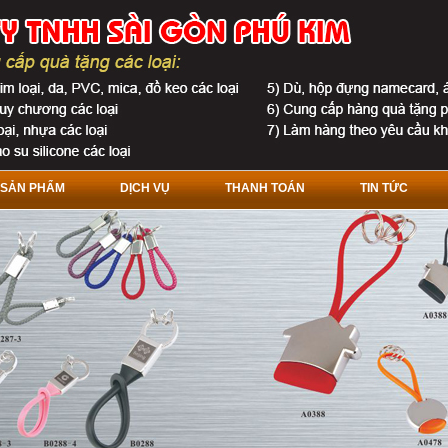
SẢN PHẨM
DỊCH VỤ
THANH TOÁN
TIN TỨC