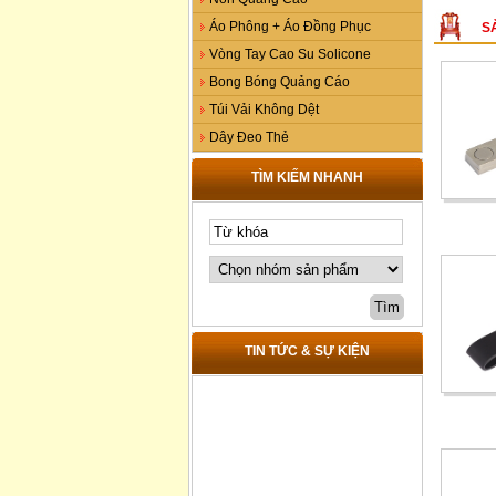
Áo Phông + Áo Đồng Phục
S
Vòng Tay Cao Su Solicone
Bong Bóng Quảng Cáo
Túi Vải Không Dệt
Dây Đeo Thẻ
TÌM KIẾM NHANH
TIN TỨC & SỰ KIỆN