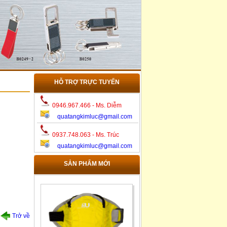
HỖ TRỢ TRỰC TUYẾN
0946.967.466 - Ms. Diễm
quatangkimluc@gmail.com
0937.748.063 - Ms. Trúc
quatangkimluc@gmail.com
TDT-010-2
SẢN PHẨM MỚI
Trở về