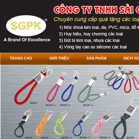
TRANG CHỦ
GIỚI THIỆU
SẢN PHẨM
DỊCH VỤ