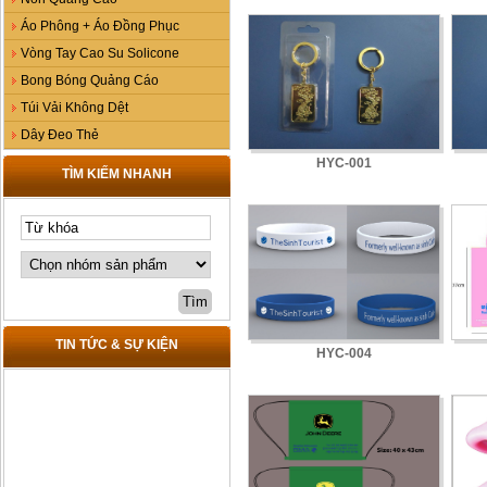
Áo Phông + Áo Đồng Phục
Vòng Tay Cao Su Solicone
Bong Bóng Quảng Cáo
Túi Vải Không Dệt
Dây Đeo Thẻ
HYC-001
TÌM KIẾM NHANH
TIN TỨC & SỰ KIỆN
HYC-004