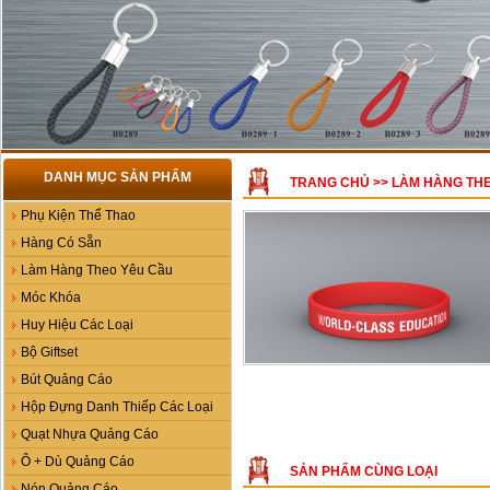
DANH MỤC SẢN PHẨM
TRANG CHỦ
>>
LÀM HÀNG TH
Phụ Kiện Thể Thao
Hàng Có Sẵn
Làm Hàng Theo Yêu Cầu
Móc Khóa
Huy Hiệu Các Loại
Bộ Giftset
Bút Quảng Cáo
Hộp Đựng Danh Thiếp Các Loại
Quạt Nhựa Quảng Cáo
Ô + Dù Quảng Cáo
SẢN PHẨM CÙNG LOẠI
Nón Quảng Cáo