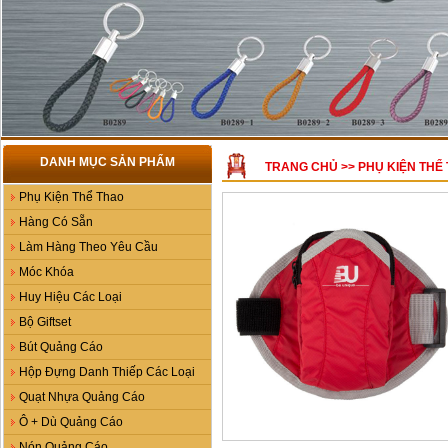
DANH MỤC SẢN PHẨM
TRANG CHỦ
>>
PHỤ KIỆN THỂ
Phụ Kiện Thể Thao
Hàng Có Sẵn
Làm Hàng Theo Yêu Cầu
Móc Khóa
Huy Hiệu Các Loại
Bộ Giftset
Bút Quảng Cáo
Hộp Đựng Danh Thiếp Các Loại
Quạt Nhựa Quảng Cáo
Ô + Dù Quảng Cáo
Nón Quảng Cáo