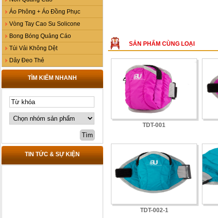
Áo Phông + Áo Đồng Phục
Vòng Tay Cao Su Solicone
Bong Bóng Quảng Cáo
SẢN PHẨM CÙNG LOẠI
Túi Vải Không Dệt
Dây Đeo Thẻ
TÌM KIẾM NHANH
TDT-001
TIN TỨC & SỰ KIỆN
TDT-002-1