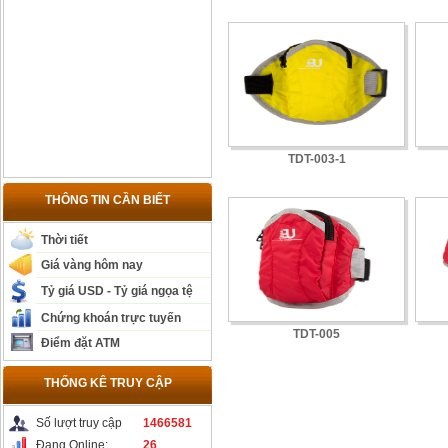
TDT-003-1
THÔNG TIN CẦN BIẾT
Thời tiết
Giá vàng hôm nay
Tỷ giá USD - Tỷ giá ngọa tệ
Chứng khoán trực tuyến
TDT-005
Điểm đặt ATM
THỐNG KÊ TRUY CẬP
Số lượt truy cập
1466581
Đang Online:
26