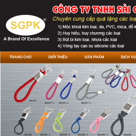
TRANG CHỦ
GIỚI THIỆU
SẢN PHẨM
DỊCH VỤ