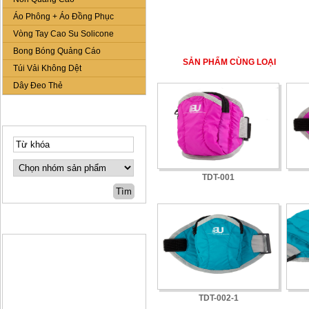
Áo Phông + Áo Đồng Phục
Vòng Tay Cao Su Solicone
Bong Bóng Quảng Cáo
SẢN PHẨM CÙNG LOẠI
Túi Vải Không Dệt
Dây Đeo Thẻ
TÌM KIẾM NHANH
TDT-001
TIN TỨC & SỰ KIỆN
TDT-002-1