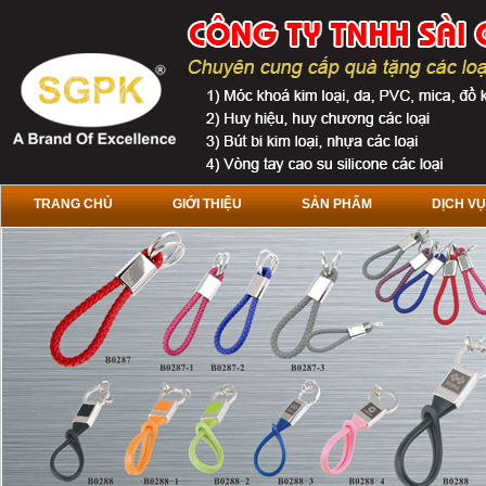
TRANG CHỦ
GIỚI THIỆU
SẢN PHẨM
DỊCH VỤ