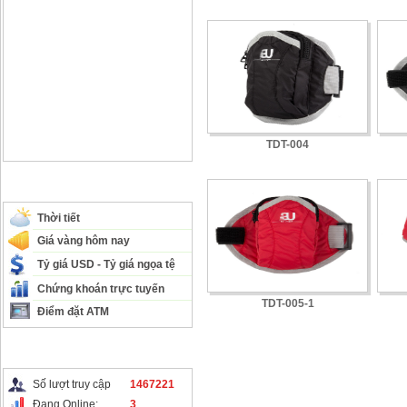
TDT-004
THÔNG TIN CẦN BIẾT
Thời tiết
Giá vàng hôm nay
Tỷ giá USD - Tỷ giá ngọa tệ
Chứng khoán trực tuyến
TDT-005-1
Điểm đặt ATM
THỐNG KÊ TRUY CẬP
Số lượt truy cập
1467221
Đang Online:
3