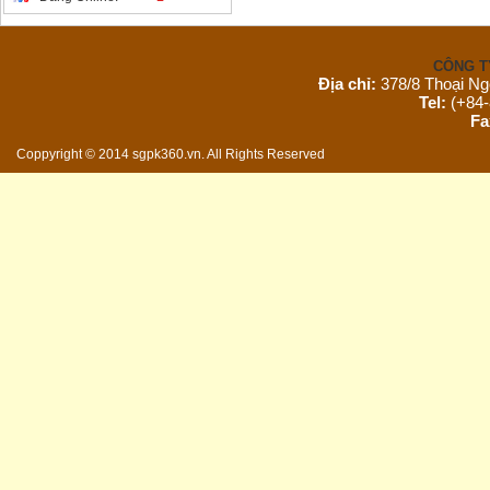
CÔNG T
Địa chỉ:
378/8 Thoại Ng
Tel:
(+84-
Fa
Email:
s
Coppyright © 2014 sgpk360.vn. All Rights Reserved
Website: