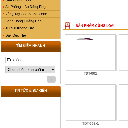
Áo Phông + Áo Đồng Phục
Vòng Tay Cao Su Solicone
Bong Bóng Quảng Cáo
SẢN PHẨM CÙNG LOẠI
Túi Vải Không Dệt
Dây Đeo Thẻ
TÌM KIẾM NHANH
TDT-001
TIN TỨC & SỰ KIỆN
TDT-002-1