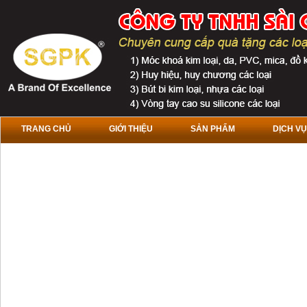
TRANG CHỦ
GIỚI THIỆU
SẢN PHẨM
DỊCH VỤ