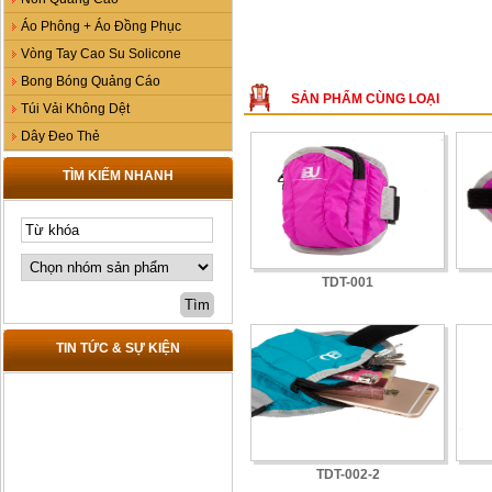
Áo Phông + Áo Đồng Phục
Vòng Tay Cao Su Solicone
Bong Bóng Quảng Cáo
SẢN PHẨM CÙNG LOẠI
Túi Vải Không Dệt
Dây Đeo Thẻ
TÌM KIẾM NHANH
TDT-001
TIN TỨC & SỰ KIỆN
TDT-002-2