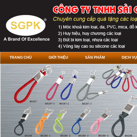
TRANG CHỦ
GIỚI THIỆU
SẢN PHẨM
DỊCH VỤ