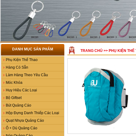
DANH MỤC SẢN PHẨM
TRANG CHỦ
>>
PHỤ KIỆN THỂ
Phụ Kiện Thể Thao
Hàng Có Sẵn
Làm Hàng Theo Yêu Cầu
Móc Khóa
Huy Hiệu Các Loại
Bộ Giftset
Bút Quảng Cáo
Hộp Đựng Danh Thiếp Các Loại
Quạt Nhựa Quảng Cáo
Ô + Dù Quảng Cáo
Nón Quảng Cáo