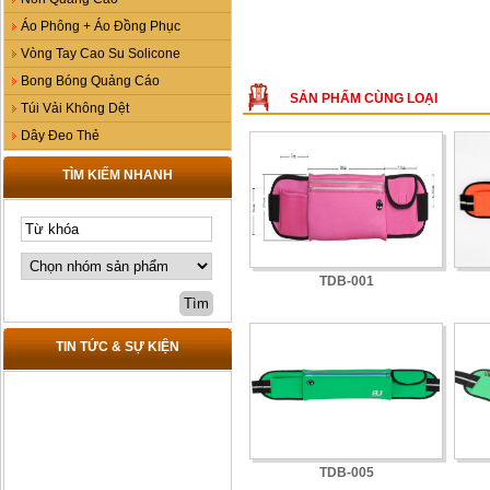
Áo Phông + Áo Đồng Phục
Vòng Tay Cao Su Solicone
Bong Bóng Quảng Cáo
SẢN PHẨM CÙNG LOẠI
Túi Vải Không Dệt
Dây Đeo Thẻ
TÌM KIẾM NHANH
TDB-001
TIN TỨC & SỰ KIỆN
TDB-005