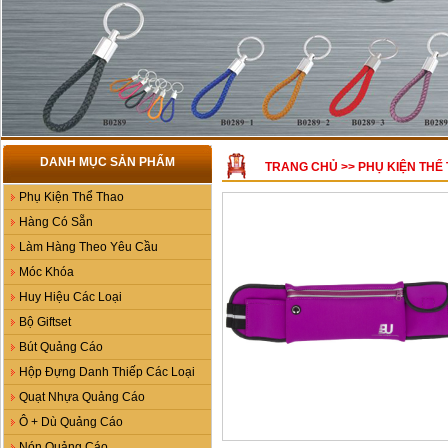
DANH MỤC SẢN PHẨM
TRANG CHỦ
>>
PHỤ KIỆN THỂ
Phụ Kiện Thể Thao
Hàng Có Sẵn
Làm Hàng Theo Yêu Cầu
Móc Khóa
Huy Hiệu Các Loại
Bộ Giftset
Bút Quảng Cáo
Hộp Đựng Danh Thiếp Các Loại
Quạt Nhựa Quảng Cáo
Ô + Dù Quảng Cáo
Nón Quảng Cáo