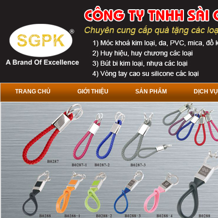
TRANG CHỦ
GIỚI THIỆU
SẢN PHẨM
DỊCH VỤ