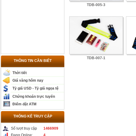
TDB-005-3
TDB-007-1
THÔNG TIN CẦN BIẾT
Thời tiết
Giá vàng hôm nay
Tỷ giá USD - Tỷ giá ngọa tệ
Chứng khoán trực tuyến
Điểm đặt ATM
THỐNG KÊ TRUY CẬP
Số lượt truy cập
1466909
Đang Online:
4