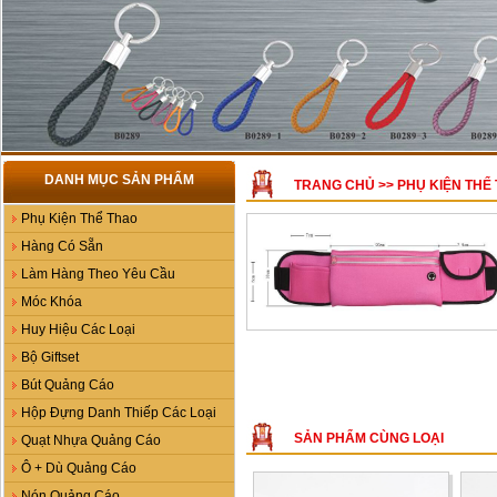
DANH MỤC SẢN PHẨM
TRANG CHỦ
>>
PHỤ KIỆN THỂ
Phụ Kiện Thể Thao
Hàng Có Sẵn
Làm Hàng Theo Yêu Cầu
Móc Khóa
Huy Hiệu Các Loại
Bộ Giftset
Bút Quảng Cáo
Hộp Đựng Danh Thiếp Các Loại
SẢN PHẨM CÙNG LOẠI
Quạt Nhựa Quảng Cáo
Ô + Dù Quảng Cáo
Nón Quảng Cáo