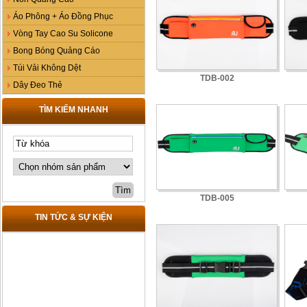
Áo Phông + Áo Đồng Phục
Vòng Tay Cao Su Solicone
Bong Bóng Quảng Cáo
Túi Vải Không Dệt
TDB-002
Dây Đeo Thẻ
TÌM KIẾM NHANH
TDB-005
TIN TỨC & SỰ KIỆN