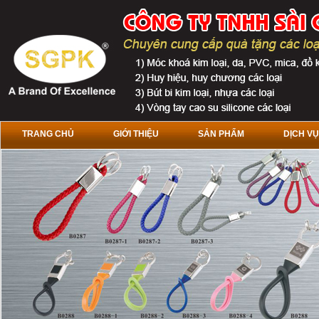
TRANG CHỦ
GIỚI THIỆU
SẢN PHẨM
DỊCH VỤ