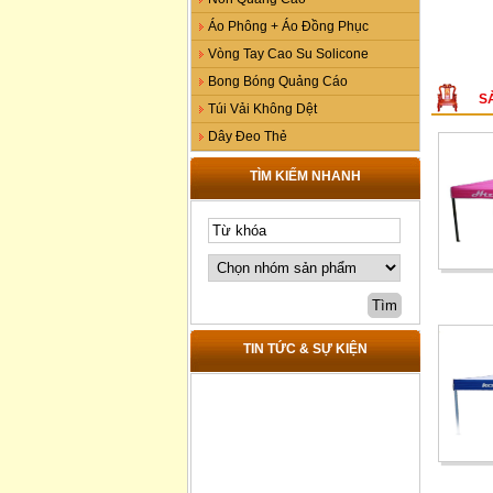
Áo Phông + Áo Đồng Phục
Vòng Tay Cao Su Solicone
Bong Bóng Quảng Cáo
S
Túi Vải Không Dệt
Dây Đeo Thẻ
TÌM KIẾM NHANH
TIN TỨC & SỰ KIỆN