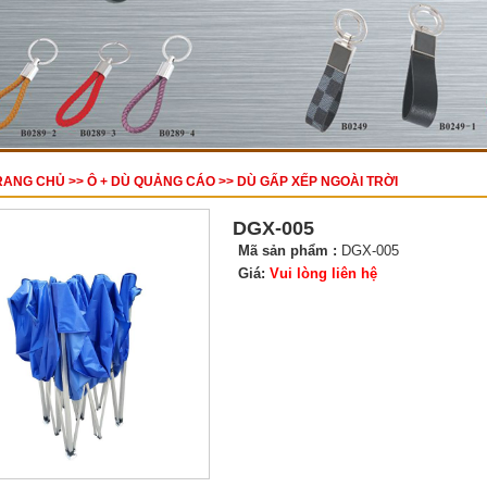
RANG CHỦ
>>
Ô + DÙ QUẢNG CÁO
>>
DÙ GẤP XẾP NGOÀI TRỜI
DGX-005
Mã sản phẩm :
DGX-005
Giá:
Vui lòng liên hệ