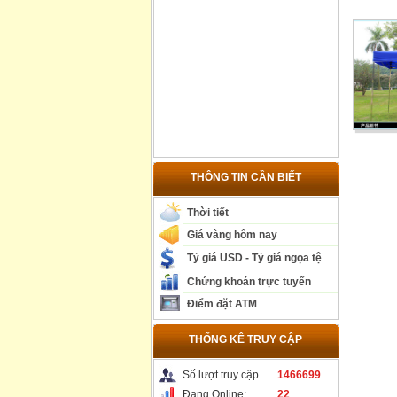
THÔNG TIN CẦN BIẾT
Thời tiết
Giá vàng hôm nay
Tỷ giá USD - Tỷ giá ngọa tệ
Chứng khoán trực tuyến
Điểm đặt ATM
THỐNG KÊ TRUY CẬP
Số lượt truy cập
1466699
Đang Online:
22