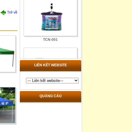
Trở về
TCN-001
LIÊN KẾT WEBSITE
TDB-018-1
QUẢNG CÁO