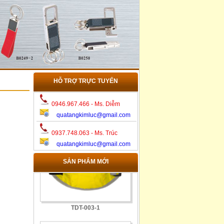
HỖ TRỢ TRỰC TUYẾN
0946.967.466 - Ms. Diễm
quatangkimluc@gmail.com
TDT-010-2
0937.748.063 - Ms. Trúc
quatangkimluc@gmail.com
SẢN PHẨM MỚI
TDT-003-1