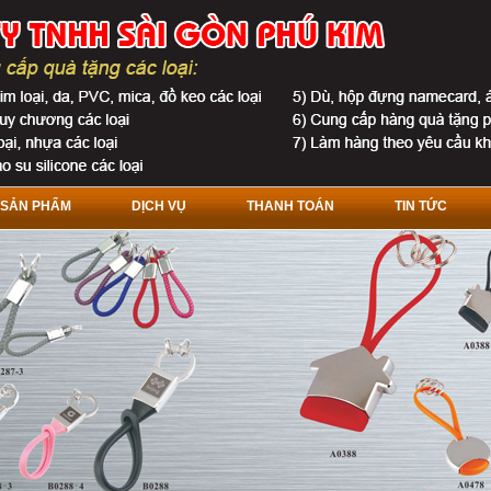
SẢN PHẨM
DỊCH VỤ
THANH TOÁN
TIN TỨC